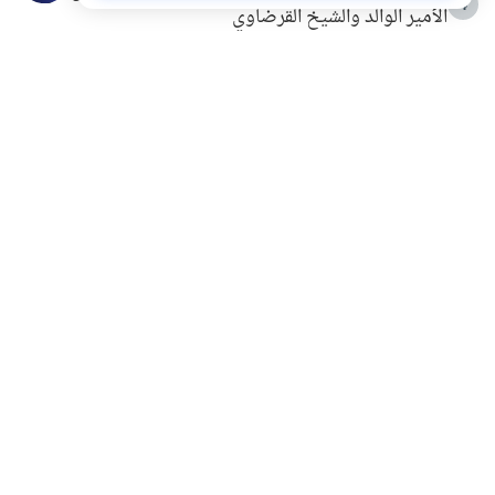
4
الأمير الوالد والشيخ القرضاوي
التربية الأسرية وبناء الاستقلال .. كيف ندعم أبناءنا دون
5
مصادرة حقهم في التجربة؟
خلافات زوجية في بيت النبوة
6
لَا إِلَهَ إِلَّا أَنْتَ سُبْحَانَكَ إِنِّي كُنْتُ مِنَ الظَّالِمِينَ
7
الهدي النبوي في التعامل مع حر الصيف
8
فضل الاستغفار
9
محاولة سرقة جابر بن حيان
10
اشترك في قائمتنا البريدية ليصلك كل جديد