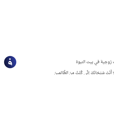
زوجية في بيت النبوة
ِلَّا أَنْتَ سُبْحَانَكَ إِنِّي كُنْتُ مِنَ الظَّالِمِينَ
لنبوي في التعامل مع حر الصيف
ستغفار
سرقة جابر بن حيان