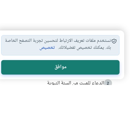
نستخدم ملفات تعريف الارتباط لتحسين تجربة التصفح الخاصة
بك. يمكنك تخصيص تفضيلاتك.
تخصيص
الأكثر قراءة
موافق
أدعية من السنة النبوية
1
الدعاء للميت من السنة النبوية
2
كيف ينفي النظم القرآني تحريف قصة أصحاب الفيل؟
3
شهادة للتاريخ.. المرواني يحكي قصة “إسلام أون لاين” مع
4
التربية الأسرية وبناء الاستقلال .. كيف ندعم أبناءنا د
5