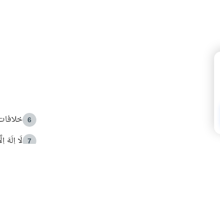
خلافات 
6
لَا إِلَهَ إ
7
الهدي ا
8
 الأمير الوالد والشيخ القرضاوي
فضل الا
9
ون مصادرة حقهم في التجربة؟
محاولة 
10