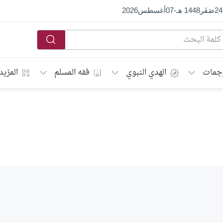
24
صَفَر
1448 هـ
-
07
أغسطس
2026
جمات
الهدي النبوي
فقه المسلم
المزيد