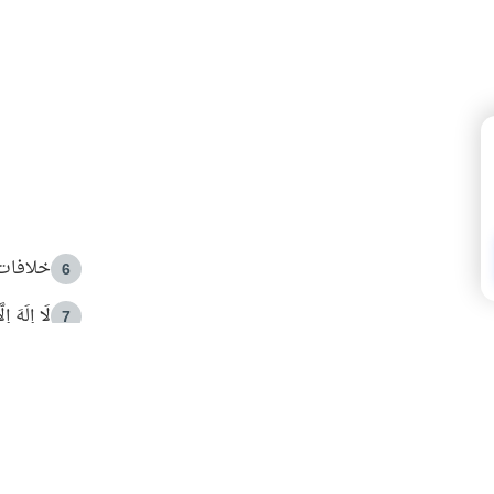
خلافات 
6
لَا إِلَهَ إ
7
الهدي ا
8
 الأمير الوالد والشيخ القرضاوي
فضل الا
9
ون مصادرة حقهم في التجربة؟
محاولة 
10