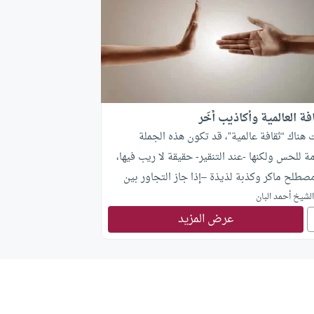
فة العالمية وأكاذيب أُخَر
هناك “ثقافة عالمية”، قد تكون هذه الجملة
 للحس ولكنها -عند التنقير- حقيقة لا ريب فيها،
طلح ماكر وكذبة لذيذة –إذا جاز التجاور بين
 واللذة-، “الثقافة العالمية” أحد المصطلحات
لشيخ أحمد البان
عرض المزيد
سة لمشروع الهيمنة الحضارية الغربية الذي ابتزته
ا خالصا لها من دون الأمم بعد ما أصبحت القطب
د، هي تعني في الحقيقة الثقافة