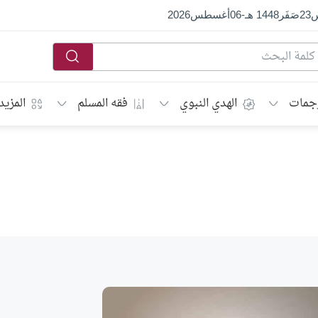
س
23
صَفَر
1448 هـ
-
06
أغسطس
2026
جمات
الهدي النبوي
فقه المسلم
المزيد