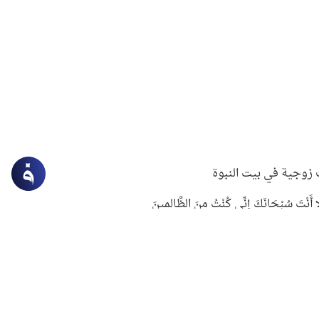
زوجية في بيت النبوة
ِلَّا أَنْتَ سُبْحَانَكَ إِنِّي كُنْتُ مِنَ الظَّالِمِينَ
لنبوي في التعامل مع حر الصيف
ستغفار
سرقة جابر بن حيان