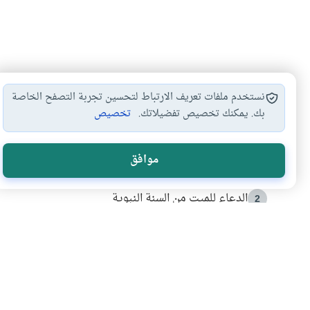
نستخدم ملفات تعريف الارتباط لتحسين تجربة التصفح الخاصة
بك. يمكنك تخصيص تفضيلاتك.
تخصيص
الأكثر قراءة
موافق
أدعية من السنة النبوية
1
الدعاء للميت من السنة النبوية
2
كيف ينفي النظم القرآني تحريف قصة أصحاب الفيل؟
3
شهادة للتاريخ.. المرواني يحكي قصة “إسلام أون لاين” مع
4
التربية الأسرية وبناء الاستقلال .. كيف ندعم أبناءنا د
5