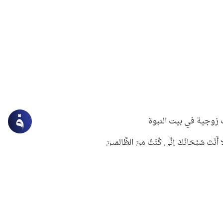
زوجية في بيت النبوة
ِلَّا أَنْتَ سُبْحَانَكَ إِنِّي كُنْتُ مِنَ الظَّالِمِينَ
لنبوي في التعامل مع حر الصيف
ستغفار
سرقة جابر بن حيان