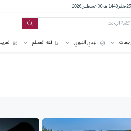
25
صَفَر
1448 هـ
-
08
أغسطس
2026
جمات
الهدي النبوي
فقه المسلم
المزيد