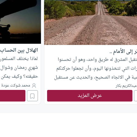
الهلال بين الحساب 
 إلى الأمام ..
لماذا يختلف المسلمون
تقبل المشرق له طريق واحد، وهو أن تحسنوا
شهري رمضان وشوال؟ 
رات التي تتخذونها اليوم، وأن تجعلوا حركتكم
حقيقته؟ وكيف يمكن 
مية في الاتجاه الصحيح، والحديث عن مستقبل
لا تؤثر على على المس
محمد شوكت عودة
من غير واقع جيد وناهض عبارة عن خداع للنفس ..
بدالكريم بكار
عرض المزيد