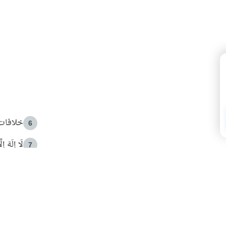
خلافات 
6
لَا إِلَهَ إ
7
الهدي ا
8
 الأمير الوالد والشيخ القرضاوي
فضل الا
9
ون مصادرة حقهم في التجربة؟
محاولة 
10