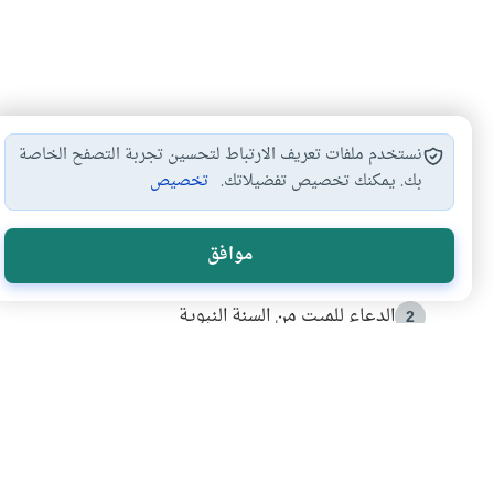
نستخدم ملفات تعريف الارتباط لتحسين تجربة التصفح الخاصة
بك. يمكنك تخصيص تفضيلاتك.
تخصيص
الأكثر قراءة
موافق
أدعية من السنة النبوية
1
الدعاء للميت من السنة النبوية
2
كيف ينفي النظم القرآني تحريف قصة أصحاب الفيل؟
3
شهادة للتاريخ.. المرواني يحكي قصة “إسلام أون لاين” مع
4
التربية الأسرية وبناء الاستقلال .. كيف ندعم أبناءنا د
5