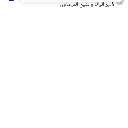
4
الأمير الوالد والشيخ القرضاوي
التربية الأسرية وبناء الاستقلال .. كيف ندعم أبناءنا دون
5
مصادرة حقهم في التجربة؟
خلافات زوجية في بيت النبوة
6
لَا إِلَهَ إِلَّا أَنْتَ سُبْحَانَكَ إِنِّي كُنْتُ مِنَ الظَّالِمِينَ
7
الهدي النبوي في التعامل مع حر الصيف
8
فضل الاستغفار
9
محاولة سرقة جابر بن حيان
10
اشترك في قائمتنا البريدية ليصلك كل جديد