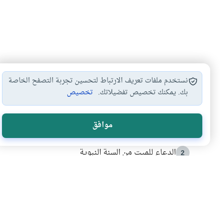
نستخدم ملفات تعريف الارتباط لتحسين تجربة التصفح الخاصة
بك. يمكنك تخصيص تفضيلاتك.
تخصيص
الأكثر قراءة
موافق
أدعية من السنة النبوية
1
الدعاء للميت من السنة النبوية
2
كيف ينفي النظم القرآني تحريف قصة أصحاب الفيل؟
3
شهادة للتاريخ.. المرواني يحكي قصة “إسلام أون لاين” مع
4
التربية الأسرية وبناء الاستقلال .. كيف ندعم أبناءنا د
5