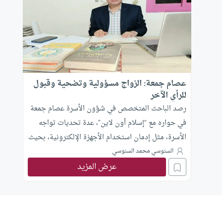
عصام جمعة: الزواج مسؤولية وتضحية وقبول
للرأي الآخر
رصد الباحث المتخصص في شؤون الأسرة عصام جمعة
في حواره مع “إسلام أون لاين”، عدة تحديات تواجه
الأسرة، مثل إدمان استخدام الأجهزة الإلكترونية، بحيث
لا يحدد الأبناء الوقت الذي يستخدمون فيه هذه
السنوسي محمد السنوسي
عرض المزيد
الأجهزة.. محذرًا من أن ذلك يصيب الشباب أو الأطفال
بالتوحد والتشتت والميل إلى العزلة، وكلها تحديات
صعبة ومؤثرة على شخصية الشباب في المستقبل..