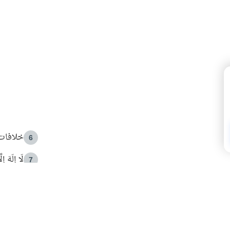
خلافات 
6
لَا إِلَهَ إ
7
الهدي ا
8
 الأمير الوالد والشيخ القرضاوي
فضل الا
9
ون مصادرة حقهم في التجربة؟
محاولة 
10