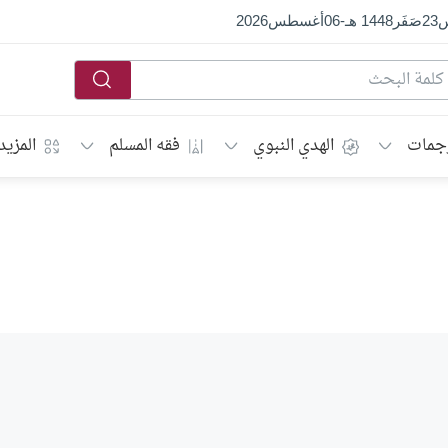
س
23
صَفَر
1448 هـ
-
06
أغسطس
2026
جمات
الهدي النبوي
فقه المسلم
المزيد