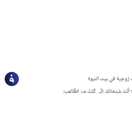
زوجية في بيت النبوة
ِلَّا أَنْتَ سُبْحَانَكَ إِنِّي كُنْتُ مِنَ الظَّالِمِينَ
لنبوي في التعامل مع حر الصيف
ستغفار
سرقة جابر بن حيان