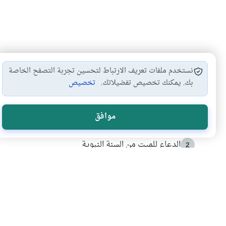
نستخدم ملفات تعريف الارتباط لتحسين تجربة التصفح الخاصة
بك. يمكنك تخصيص تفضيلاتك.
تخصيص
الأكثر قراءة
موافق
أدعية من السنة النبوية
1
الدعاء للميت من السنة النبوية
2
كيف ينفي النظم القرآني تحريف قصة أصحاب الفيل؟
3
شهادة للتاريخ.. المرواني يحكي قصة “إسلام أون لاين” مع
4
التربية الأسرية وبناء الاستقلال .. كيف ندعم أبناءنا د
5