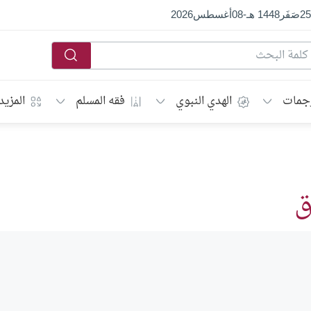
25
صَفَر
1448 هـ
-
08
أغسطس
2026
جمات
الهدي النبوي
فقه المسلم
المزيد
ق