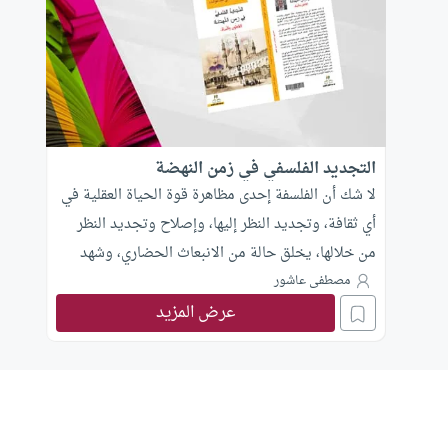
التجديد الفلسفي في زمن النهضة
لا شك أن الفلسفة إحدى مظاهرة قوة الحياة العقلية في
أي ثقافة، وتجديد النظر إليها، وإصلاح وتجديد النظر
من خلالها، يخلق حالة من الانبعاث الحضاري، وشهد
الخبرة الإسلامية تطورا كبيرا في التعامل مع الفلسفة
مصطفى عاشور
عرض المزيد
كمنهج وأداة للنظر العقلي، فهناك قرون طويلة ما بين
مقولة “من تمنطق فقد تزندق” وما أورده الشيخ نديم
الجسر في كتابه “قصة الإيمان: بين الفلسفة والعلم
والقرآن” من أن “الفلسفة كانت ومازالت في جوهرها هي
البحث عن الله” و أن راكبها يجد الزيغ والخطر في