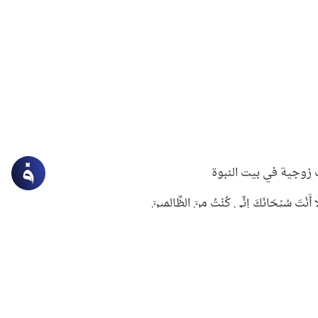
زوجية في بيت النبوة
ِلَّا أَنْتَ سُبْحَانَكَ إِنِّي كُنْتُ مِنَ الظَّالِمِينَ
لنبوي في التعامل مع حر الصيف
ستغفار
سرقة جابر بن حيان