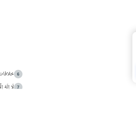
خلافات 
6
لَا إِلَهَ إ
7
الهدي ا
8
 الأمير الوالد والشيخ القرضاوي
فضل الا
9
ون مصادرة حقهم في التجربة؟
محاولة 
10