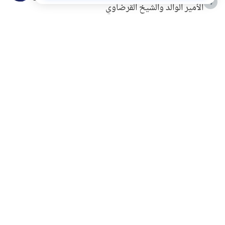
4
الأمير الوالد والشيخ القرضاوي
التربية الأسرية وبناء الاستقلال .. كيف ندعم أبناءنا دون
5
مصادرة حقهم في التجربة؟
خلافات زوجية في بيت النبوة
6
لَا إِلَهَ إِلَّا أَنْتَ سُبْحَانَكَ إِنِّي كُنْتُ مِنَ الظَّالِمِينَ
7
الهدي النبوي في التعامل مع حر الصيف
8
فضل الاستغفار
9
محاولة سرقة جابر بن حيان
10
اشترك في قائمتنا البريدية ليصلك كل جديد