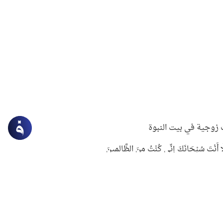
زوجية في بيت النبوة
ِلَّا أَنْتَ سُبْحَانَكَ إِنِّي كُنْتُ مِنَ الظَّالِمِينَ
لنبوي في التعامل مع حر الصيف
ستغفار
سرقة جابر بن حيان