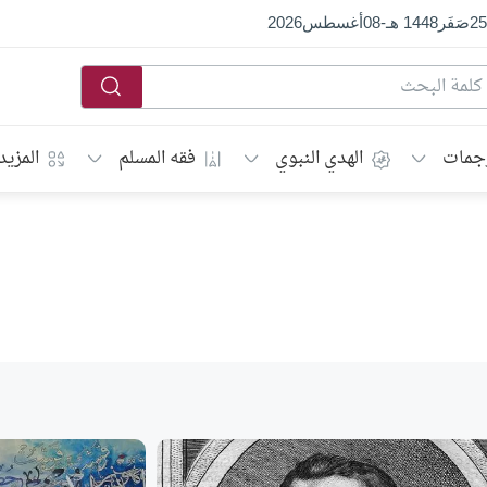
25
صَفَر
1448 هـ
-
08
أغسطس
2026
جمات
الهدي النبوي
فقه المسلم
المزيد