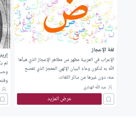
لغة الإعجاز
إربن
الإعراب في العربية مظهر من مظاهر الإعجاز الذي هيأها
لم يك
الله به لتكون وعاء البيان الإلهي المعجز الذي تفصح
وحسب،
عنه، دون غيرها من سائر اللغات.
وقته
عبد الله الهتاري
أخذ 
ع
عرض المزيد
متوسط
إصدار