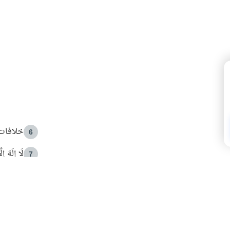
خلافات 
6
لَا إِلَهَ إ
7
الهدي ا
8
 الأمير الوالد والشيخ القرضاوي
فضل الا
9
ون مصادرة حقهم في التجربة؟
محاولة 
10