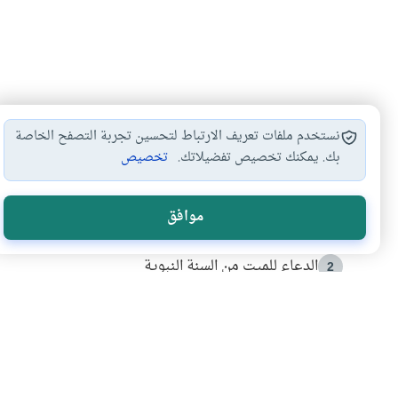
نستخدم ملفات تعريف الارتباط لتحسين تجربة التصفح الخاصة
بك. يمكنك تخصيص تفضيلاتك.
تخصيص
الأكثر قراءة
موافق
أدعية من السنة النبوية
1
الدعاء للميت من السنة النبوية
2
كيف ينفي النظم القرآني تحريف قصة أصحاب الفيل؟
3
شهادة للتاريخ.. المرواني يحكي قصة “إسلام أون لاين” مع
4
التربية الأسرية وبناء الاستقلال .. كيف ندعم أبناءنا د
5