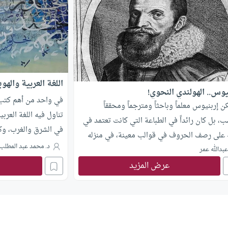
اللغة العربية والهوي
يوس.. الهولندي النحوي!
في واحد من أهم كتب ع
ن إربنيوس معلماً وباحثاً ومترجماً ومحققاً
تناول فيه اللغة العربي
 بل كان رائداً في الطباعة التي كانت تعتمد في
في الشرق والغرب، وكي
 على رصف الحروف في قوالب معينة، في منزله
هذه اللغة تتراءى فيه
د. محمد عبد المطلب
إربنيوس يصب قوالب للحروف العربية بحجم
بدالله عمر
أوطانهم من كلماتهم وأ
عرض المزيد
، وأنشأ مطبعةً عرفت بمطبعة “برايل” طبع فيها
اللغة أطوار المجتمع ا
اته ..
الأسلوب الواقعي وال