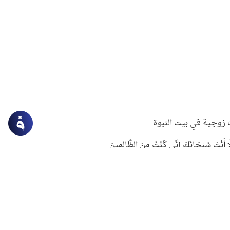
زوجية في بيت النبوة
ِلَّا أَنْتَ سُبْحَانَكَ إِنِّي كُنْتُ مِنَ الظَّالِمِينَ
لنبوي في التعامل مع حر الصيف
ستغفار
سرقة جابر بن حيان