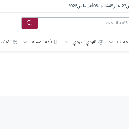
س
23
صَفَر
1448 هـ
-
06
أغسطس
2026
جمات
الهدي النبوي
فقه المسلم
المزيد