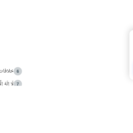
خلافات 
6
لَا إِلَهَ إ
7
الهدي ا
8
 الأمير الوالد والشيخ القرضاوي
فضل الا
9
ون مصادرة حقهم في التجربة؟
محاولة 
10