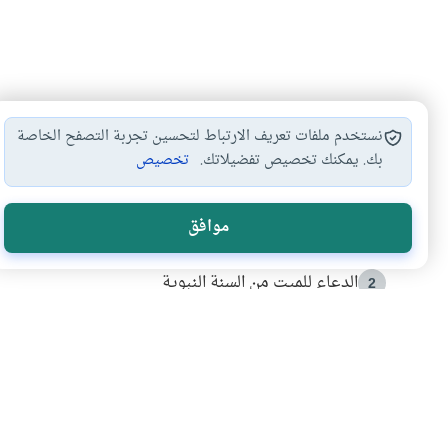
نستخدم ملفات تعريف الارتباط لتحسين تجربة التصفح الخاصة
بك. يمكنك تخصيص تفضيلاتك.
تخصيص
الأكثر قراءة
موافق
أدعية من السنة النبوية
1
الدعاء للميت من السنة النبوية
2
كيف ينفي النظم القرآني تحريف قصة أصحاب الفيل؟
3
شهادة للتاريخ.. المرواني يحكي قصة “إسلام أون لاين” مع
4
التربية الأسرية وبناء الاستقلال .. كيف ندعم أبناءنا د
5