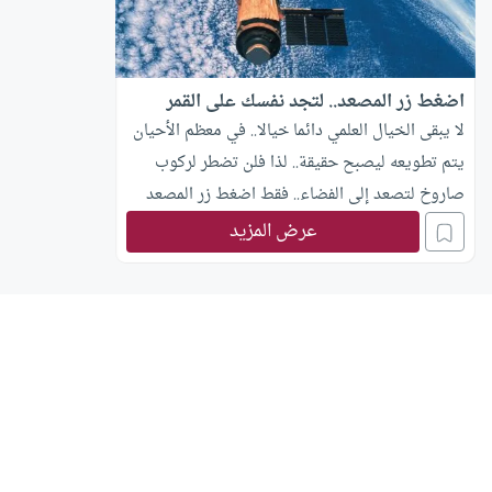
اضغط زر المصعد.. لتجد نفسك على القمر
لا يبقى الخيال العلمي دائما خيالا.. في معظم الأحيان
يتم تطويعه ليصبح حقيقة.. لذا فلن تضطر لركوب
صاروخ لتصعد إلى الفضاء.. فقط اضغط زر المصعد
لتجد نفسك على سطح القمر؛ ففي محاولة لتحويل
عرض المزيد
إحدى الأفكار الخيالية إلى واقع تقوم وكالة “ناسا”
للفضاء حاليا بعمل أبحاث وتجارب لتصميم مصاعد
تنقل البشر إلى الفضاء بدون صواريخ. برزت