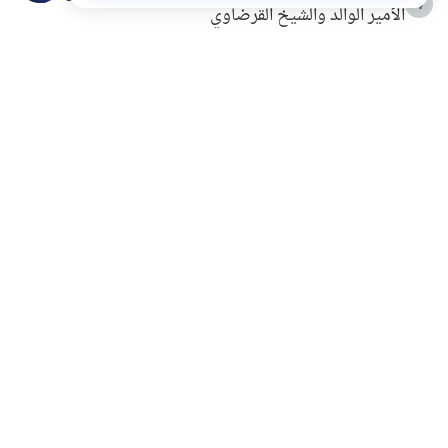
4
الأمير الوالد والشيخ القرضاوي
التربية الأسرية وبناء الاستقلال .. كيف ندعم أبناءنا دون
5
مصادرة حقهم في التجربة؟
خلافات زوجية في بيت النبوة
6
لَا إِلَهَ إِلَّا أَنْتَ سُبْحَانَكَ إِنِّي كُنْتُ مِنَ الظَّالِمِينَ
7
الهدي النبوي في التعامل مع حر الصيف
8
فضل الاستغفار
9
محاولة سرقة جابر بن حيان
10
اشترك في قائمتنا البريدية ليصلك كل جديد