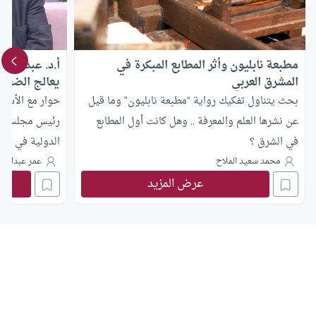
مطبعة نابليون وأثر المطابع المبكرة في
أ.د. عبد الر
المشرق العربي
يعالج الضعف ع
الناطقين بغير
بحث يتناول تفكيك رواية “مطبعة نابليون” وما قيل
حوار مع الأست
عن نشرها العلم والمعرفة .. وهل كانت أول المطابع
رئيس مجلس إدار
في الشرق ؟
الدولية في اللغ
محمد سعيد الملاح
عمر عبدالله
عرض المزيد