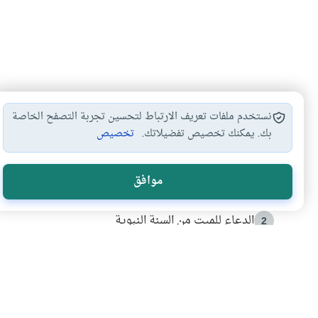
نستخدم ملفات تعريف الارتباط لتحسين تجربة التصفح الخاصة
بك. يمكنك تخصيص تفضيلاتك.
تخصيص
الأكثر قراءة
موافق
أدعية من السنة النبوية
1
الدعاء للميت من السنة النبوية
2
كيف ينفي النظم القرآني تحريف قصة أصحاب الفيل؟
3
شهادة للتاريخ.. المرواني يحكي قصة “إسلام أون لاين” مع
4
التربية الأسرية وبناء الاستقلال .. كيف ندعم أبناءنا د
5