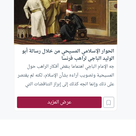
الحوار الإسلامي المسيحي من خلال رسالة أبو
الوليد الباجي لراهب فرنسا
جه الإمام الباجي اهتماما بنقض أفكار الراهب حول
المسيحية وتصويب آراءه بشأن الإسلام، لكنه لم يقتصر
على ذلك وإنما اتجه كذلك إلى إبراز التناقضات التي
ضمها الراهب في رسالته كقوله “وقد رأينا ما في كتابك
عرض المزيد
مما خالفت به جميع أهل ملتك فإنه ليس في فرق
النصارى من يقول إن المسيح لا ينبغي الإيمان بـأحد
سواه”