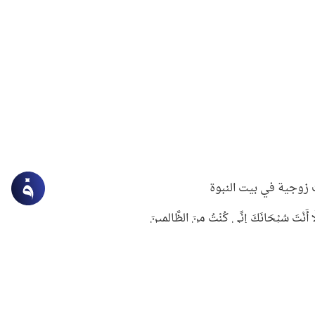
زوجية في بيت النبوة
ِلَّا أَنْتَ سُبْحَانَكَ إِنِّي كُنْتُ مِنَ الظَّالِمِينَ
لنبوي في التعامل مع حر الصيف
ستغفار
سرقة جابر بن حيان