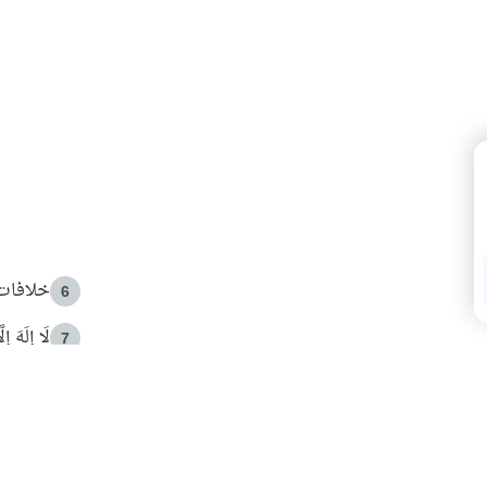
خلافات 
6
لَا إِلَهَ إ
7
الهدي ا
8
 الأمير الوالد والشيخ القرضاوي
فضل الا
9
ون مصادرة حقهم في التجربة؟
محاولة 
10