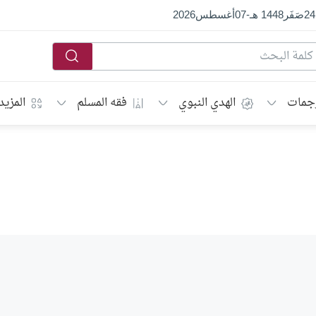
24
صَفَر
1448 هـ
-
07
أغسطس
2026
جمات
الهدي النبوي
فقه المسلم
المزيد