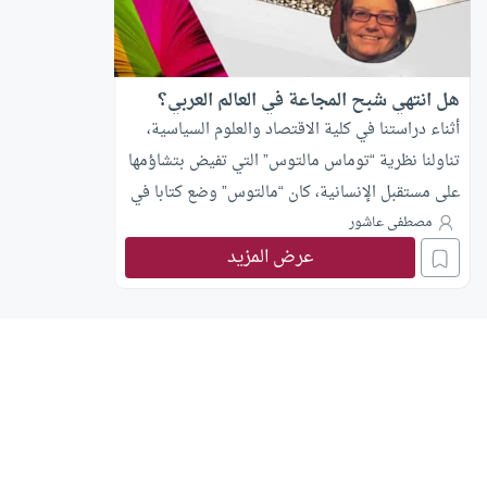
هل انتهي شبح المجاعة في العالم العربي؟
أثناء دراستنا في كلية الاقتصاد والعلوم السياسية،
تناولنا نظرية “توماس مالتوس” التي تفيض بتشاؤمها
على مستقبل الإنسانية، كان “مالتوس” وضع كتابا في
العام (1798م) بعنوان “مبادئ السكان”، تتلخص
مصطفى عاشور
عرض المزيد
أفكاره: أن السكان يتزايدون بمتوالية هندسية، أما
الموارد الغذائية فتتزايد بمتوالية عددية، وعلى هذا
فإن الموارد لن تكفي سكان العالم، وستنتشر
المجاعات والأمراض والحروب حتى يعود التوازن بين
الغذاء والسكان، ومضت السنون، وتزايد البشر
أضعافا، وزاد إنتاجهم واستهلاكهم من الغذاء وزادت
رفاهيتهم، واستبدل البشر تشاؤم “مالتوس” بتفاؤل
كبير.