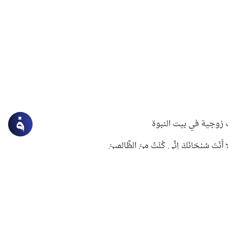
زوجية في بيت النبوة
ِلَّا أَنْتَ سُبْحَانَكَ إِنِّي كُنْتُ مِنَ الظَّالِمِينَ
لنبوي في التعامل مع حر الصيف
ستغفار
سرقة جابر بن حيان