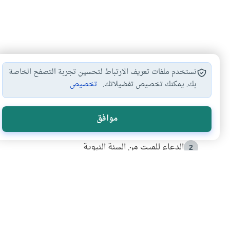
نستخدم ملفات تعريف الارتباط لتحسين تجربة التصفح الخاصة
بك. يمكنك تخصيص تفضيلاتك.
تخصيص
الأكثر قراءة
موافق
أدعية من السنة النبوية
1
الدعاء للميت من السنة النبوية
2
كيف ينفي النظم القرآني تحريف قصة أصحاب الفيل؟
3
شهادة للتاريخ.. المرواني يحكي قصة “إسلام أون لاين” مع
4
التربية الأسرية وبناء الاستقلال .. كيف ندعم أبناءنا د
5