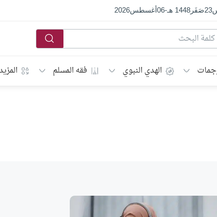
س
23
صَفَر
1448 هـ
-
06
أغسطس
2026
جمات
الهدي النبوي
فقه المسلم
المزيد