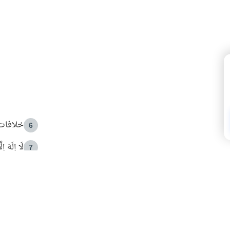
خلافات 
6
لَا إِلَهَ إ
7
الهدي ا
8
 الأمير الوالد والشيخ القرضاوي
فضل الا
9
ون مصادرة حقهم في التجربة؟
محاولة 
10