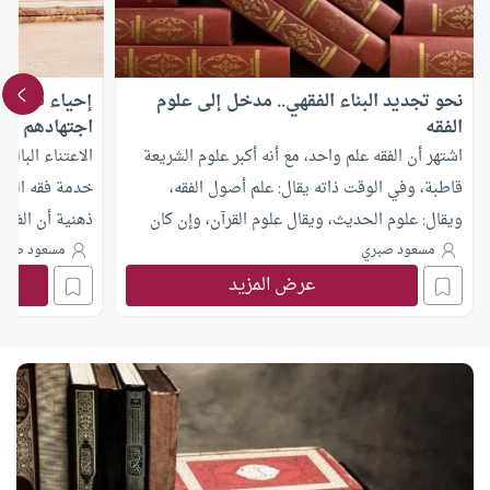
نحو تجديد البناء الفقهي.. مدخل إلى علوم
إحياء فقه ال
الفقه
اجتهادهم
اشتهر أن الفقه علم واحد، مع أنه أكبر علوم الشريعة
الاعتناء البال
قاطبة، وفي الوقت ذاته يقال: علم أصول الفقه،
خدمة فقه الصح
ويقال: علوم الحديث، ويقال علوم القرآن، وإن كان
ذهنية أن الفقه
يقصد بعلوم القرآن أنواعه، فكذلك الفقه له أنواع،
مسعود صبري
مسعود صبر
عرض المزيد
ولهذا كان من الأجدر أن يقال: علوم الفقه، وهي كل
العلوم أو الأنواع التي تتعلق بالأحكام والتشريع،
تأصيلا وتفريعا، وإن تميز