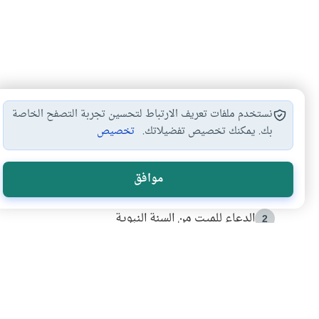
نستخدم ملفات تعريف الارتباط لتحسين تجربة التصفح الخاصة
بك. يمكنك تخصيص تفضيلاتك.
تخصيص
الأكثر قراءة
موافق
أدعية من السنة النبوية
1
الدعاء للميت من السنة النبوية
2
كيف ينفي النظم القرآني تحريف قصة أصحاب الفيل؟
3
شهادة للتاريخ.. المرواني يحكي قصة “إسلام أون لاين” مع
4
التربية الأسرية وبناء الاستقلال .. كيف ندعم أبناءنا د
5