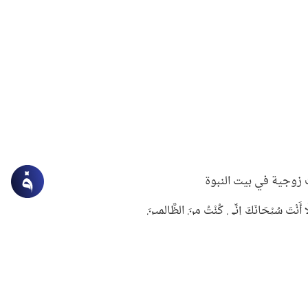
زوجية في بيت النبوة
ِلَّا أَنْتَ سُبْحَانَكَ إِنِّي كُنْتُ مِنَ الظَّالِمِينَ
لنبوي في التعامل مع حر الصيف
ستغفار
سرقة جابر بن حيان