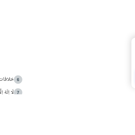
خلافات 
6
لَا إِلَهَ إ
7
الهدي ا
8
 الأمير الوالد والشيخ القرضاوي
فضل الا
9
ون مصادرة حقهم في التجربة؟
محاولة 
10