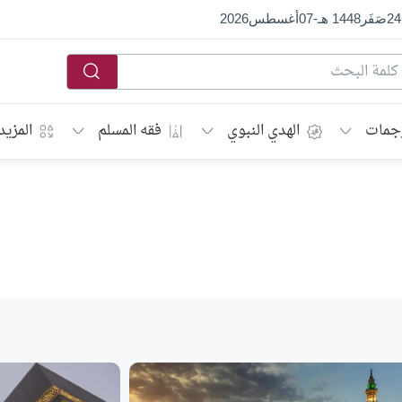
24
صَفَر
1448 هـ
-
07
أغسطس
2026
جمات
الهدي النبوي
فقه المسلم
المزيد