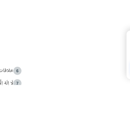
خلافات 
6
لَا إِلَهَ إ
7
الهدي ا
8
 الأمير الوالد والشيخ القرضاوي
فضل الا
9
ون مصادرة حقهم في التجربة؟
محاولة 
10