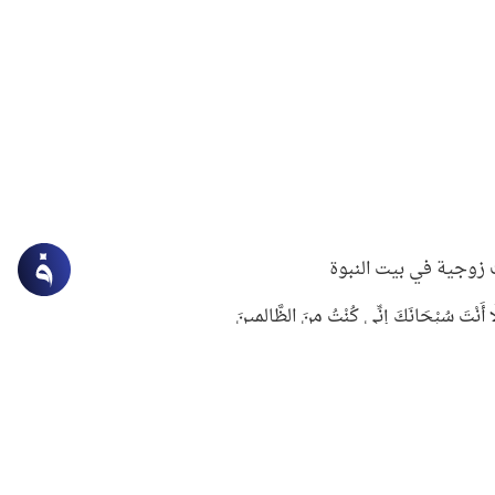
زوجية في بيت النبوة
ِلَّا أَنْتَ سُبْحَانَكَ إِنِّي كُنْتُ مِنَ الظَّالِمِينَ
لنبوي في التعامل مع حر الصيف
ستغفار
سرقة جابر بن حيان