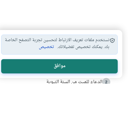
نستخدم ملفات تعريف الارتباط لتحسين تجربة التصفح الخاصة
بك. يمكنك تخصيص تفضيلاتك.
تخصيص
الأكثر قراءة
موافق
أدعية من السنة النبوية
1
الدعاء للميت من السنة النبوية
2
كيف ينفي النظم القرآني تحريف قصة أصحاب الفيل؟
3
شهادة للتاريخ.. المرواني يحكي قصة “إسلام أون لاين” مع
4
التربية الأسرية وبناء الاستقلال .. كيف ندعم أبناءنا د
5