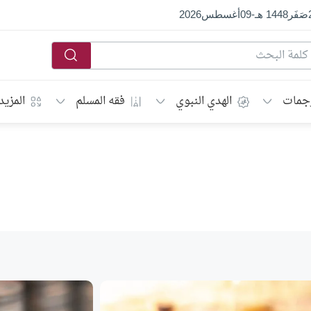
صَفَر
1448 هـ
-
09
أغسطس
2026
جمات
الهدي النبوي
فقه المسلم
المزيد