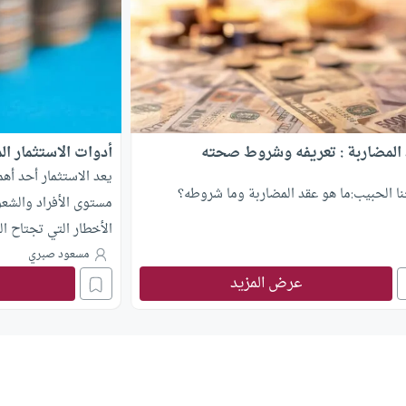
المضاربة : تعريفه وشروط صحته
أدوات الاستثمار ال
يعد الاستثمار أحد أهم
ا الحبيب:ما هو عقد المضاربة وما شروطه؟
مستوى الأفراد والشع
الأخطار التي تجتاح ال
التمويل على غيره من 
مسعود صبري
عرض المزيد
النشاط الاقتصادي للب
(التمويل)، الذي يعد ال
نفس الاتجاه، وكأن غا
انقلب