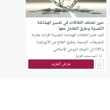
حين تختلف الثقافات في تفسير الهشاشة
النَّفسيَّة وطرق التعامل معها
كيف تفسّر الثقافات الهشاشة النفسية؟ قراءة مقارنة
للتعريفات، الوصمة، وطرق العلاج من الأيورفيدا
وCBT إلى التوجّه الروحي الإسلامي.
أحمد محمد القزعل
عرض المزيد