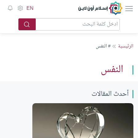
إسلام أون لاين
EN
الرئيسية
# النفس
النفس
أحدث المقالات