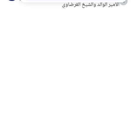
4
الأمير الوالد والشيخ القرضاوي
التربية الأسرية وبناء الاستقلال .. كيف ندعم أبناءنا دون
5
مصادرة حقهم في التجربة؟
خلافات زوجية في بيت النبوة
6
لَا إِلَهَ إِلَّا أَنْتَ سُبْحَانَكَ إِنِّي كُنْتُ مِنَ الظَّالِمِينَ
7
الهدي النبوي في التعامل مع حر الصيف
8
فضل الاستغفار
9
محاولة سرقة جابر بن حيان
10
اشترك في قائمتنا البريدية ليصلك كل جديد