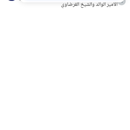
4
الأمير الوالد والشيخ القرضاوي
التربية الأسرية وبناء الاستقلال .. كيف ندعم أبناءنا دون
5
مصادرة حقهم في التجربة؟
خلافات زوجية في بيت النبوة
6
لَا إِلَهَ إِلَّا أَنْتَ سُبْحَانَكَ إِنِّي كُنْتُ مِنَ الظَّالِمِينَ
7
الهدي النبوي في التعامل مع حر الصيف
8
فضل الاستغفار
9
محاولة سرقة جابر بن حيان
10
اشترك في قائمتنا البريدية ليصلك كل جديد