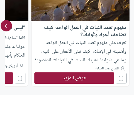
مفهوم تعدد النيات في العمل الواحد: كيف
“ليس من شرع
تضاعف أجرك وثوابك؟
كلما تساءلنا ع
تعرف على مفهوم تعدد النيات في العمل الواحد
حولنا عاجلنا ا
وأهميته في الإسلام. كيف تبنى الأعمال على النية،
الحكام بأنهم ”
وما هي ضوابط تشريك النيات في العبادات المقصودة
هذه القضية ببر
أبوبكر جنيد
وغير المقصودة لزيادة الثواب.
لقمان عبد السلام
شريك في تفاصيل
عرض المزيد
فليس من شرع ال
عباداتنا وتعاملا