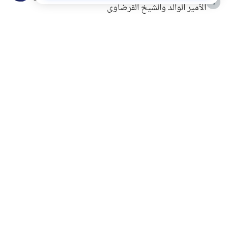
4
الأمير الوالد والشيخ القرضاوي
التربية الأسرية وبناء الاستقلال .. كيف ندعم أبناءنا دون
5
مصادرة حقهم في التجربة؟
خلافات زوجية في بيت النبوة
6
لَا إِلَهَ إِلَّا أَنْتَ سُبْحَانَكَ إِنِّي كُنْتُ مِنَ الظَّالِمِينَ
7
الهدي النبوي في التعامل مع حر الصيف
8
فضل الاستغفار
9
محاولة سرقة جابر بن حيان
10
اشترك في قائمتنا البريدية ليصلك كل جديد