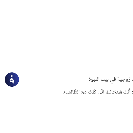
زوجية في بيت النبوة
ِلَّا أَنْتَ سُبْحَانَكَ إِنِّي كُنْتُ مِنَ الظَّالِمِينَ
لنبوي في التعامل مع حر الصيف
ستغفار
سرقة جابر بن حيان