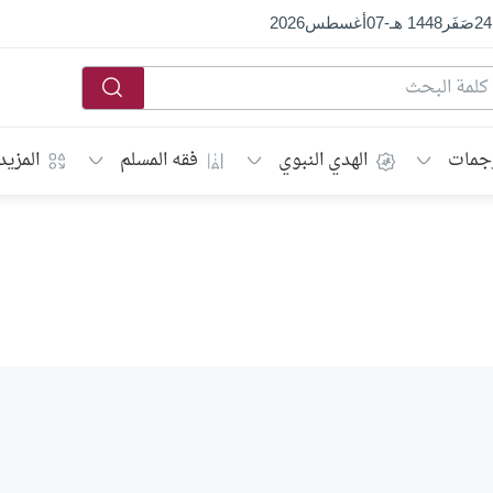
24
صَفَر
1448 هـ
-
07
أغسطس
2026
جمات
الهدي النبوي
فقه المسلم
المزيد