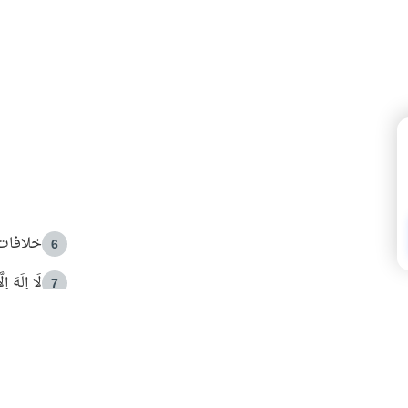
خلافات 
6
لَا إِلَهَ إ
7
الهدي ا
8
 الأمير الوالد والشيخ القرضاوي
فضل الا
9
ون مصادرة حقهم في التجربة؟
محاولة 
10