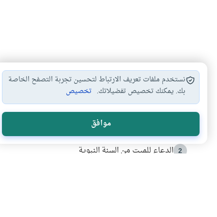
نستخدم ملفات تعريف الارتباط لتحسين تجربة التصفح الخاصة
بك. يمكنك تخصيص تفضيلاتك.
تخصيص
الأكثر قراءة
موافق
أدعية من السنة النبوية
1
الدعاء للميت من السنة النبوية
2
كيف ينفي النظم القرآني تحريف قصة أصحاب الفيل؟
3
شهادة للتاريخ.. المرواني يحكي قصة “إسلام أون لاين” مع
4
التربية الأسرية وبناء الاستقلال .. كيف ندعم أبناءنا د
5