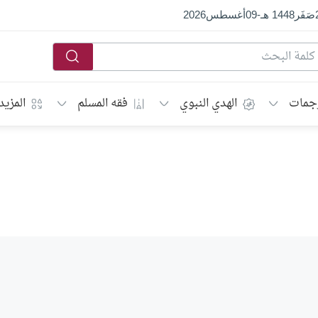
صَفَر
1448 هـ
-
09
أغسطس
2026
جمات
الهدي النبوي
فقه المسلم
المزيد