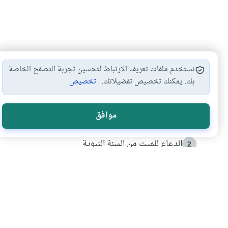
نستخدم ملفات تعريف الارتباط لتحسين تجربة التصفح الخاصة
بك. يمكنك تخصيص تفضيلاتك.
تخصيص
الأكثر قراءة
موافق
أدعية من السنة النبوية
1
الدعاء للميت من السنة النبوية
2
كيف ينفي النظم القرآني تحريف قصة أصحاب الفيل؟
3
شهادة للتاريخ.. المرواني يحكي قصة “إسلام أون لاين” مع
4
التربية الأسرية وبناء الاستقلال .. كيف ندعم أبناءنا د
5