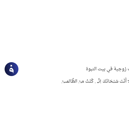
زوجية في بيت النبوة
ِلَّا أَنْتَ سُبْحَانَكَ إِنِّي كُنْتُ مِنَ الظَّالِمِينَ
لنبوي في التعامل مع حر الصيف
ستغفار
سرقة جابر بن حيان