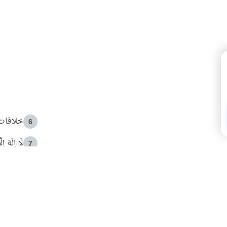
خلافات 
6
لَا إِلَهَ إ
7
الهدي ا
8
 الأمير الوالد والشيخ القرضاوي
فضل الا
9
ون مصادرة حقهم في التجربة؟
محاولة 
10