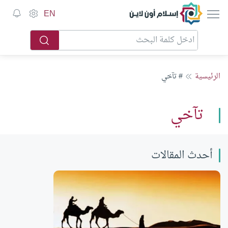
إسلام أون لاين
EN
الرئيسية
# تآخي
تآخي
أحدث المقالات