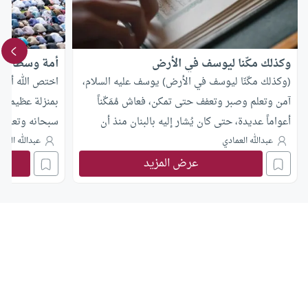
وكذلك مكّنا ليوسف في الأرض
أمة وسطا
(وكذلك مكّنّا ليوسف في الأرض) يوسف عليه السلام،
اختص الله أمة 
آمن وتعلم وصبر وتعفف حتى تمكن، فعاش مُمَكّناً
بمنزلة عظيمة م
أعواماً عديدة، حتى كان يُشار إليه بالبنان منذ أن
سبحانه وتعالى ب
جعله الملك على خزائن مصر حتى وفاته. وخلّد القرآن
عبدالله العمادي
عبدالله العم
ذكره
عرض المزيد