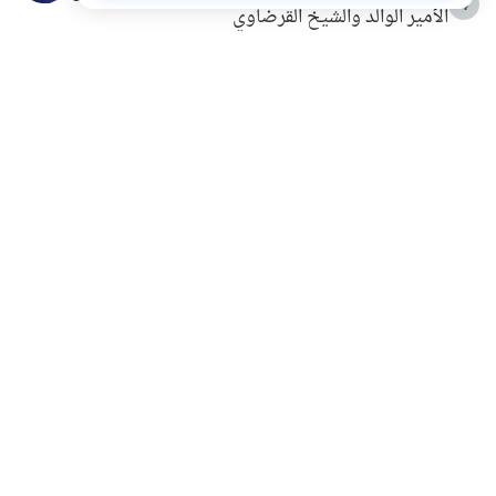
4
الأمير الوالد والشيخ القرضاوي
التربية الأسرية وبناء الاستقلال .. كيف ندعم أبناءنا دون
5
مصادرة حقهم في التجربة؟
خلافات زوجية في بيت النبوة
6
لَا إِلَهَ إِلَّا أَنْتَ سُبْحَانَكَ إِنِّي كُنْتُ مِنَ الظَّالِمِينَ
7
الهدي النبوي في التعامل مع حر الصيف
8
فضل الاستغفار
9
محاولة سرقة جابر بن حيان
10
اشترك في قائمتنا البريدية ليصلك كل جديد