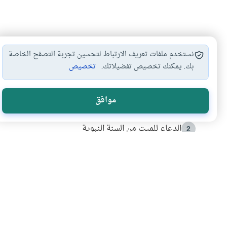
نستخدم ملفات تعريف الارتباط لتحسين تجربة التصفح الخاصة
بك. يمكنك تخصيص تفضيلاتك.
تخصيص
الأكثر قراءة
موافق
أدعية من السنة النبوية
1
الدعاء للميت من السنة النبوية
2
كيف ينفي النظم القرآني تحريف قصة أصحاب الفيل؟
3
شهادة للتاريخ.. المرواني يحكي قصة “إسلام أون لاين” مع
4
التربية الأسرية وبناء الاستقلال .. كيف ندعم أبناءنا د
5