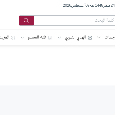
24
صَفَر
1448 هـ
-
07
أغسطس
2026
جمات
الهدي النبوي
فقه المسلم
المزيد