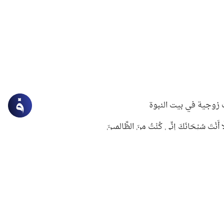
زوجية في بيت النبوة
ِلَّا أَنْتَ سُبْحَانَكَ إِنِّي كُنْتُ مِنَ الظَّالِمِينَ
لنبوي في التعامل مع حر الصيف
ستغفار
سرقة جابر بن حيان