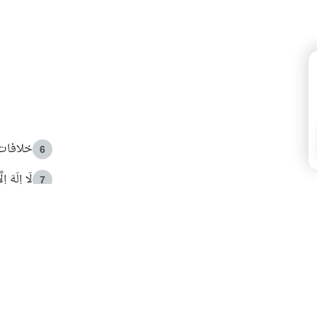
خلافات 
6
لَا إِلَهَ إ
7
الهدي ا
8
 الأمير الوالد والشيخ القرضاوي
فضل الا
9
ون مصادرة حقهم في التجربة؟
محاولة 
10