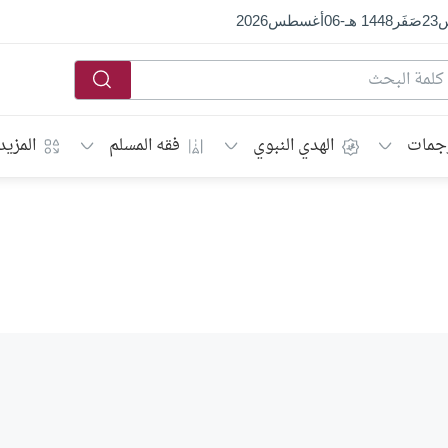
س
23
صَفَر
1448 هـ
-
06
أغسطس
2026
جمات
الهدي النبوي
فقه المسلم
المزيد