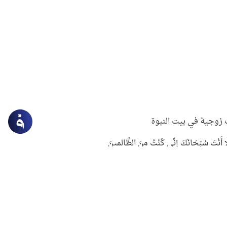
زوجية في بيت النبوة
ِلَّا أَنْتَ سُبْحَانَكَ إِنِّي كُنْتُ مِنَ الظَّالِمِينَ
لنبوي في التعامل مع حر الصيف
ستغفار
سرقة جابر بن حيان