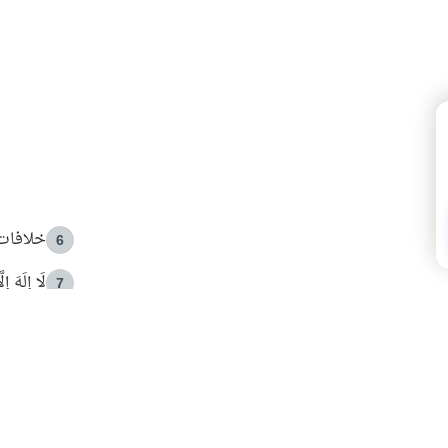
خلافات 
6
لَا إِلَهَ إ
7
الهدي ا
8
 الأمير الوالد والشيخ القرضاوي
فضل الا
9
ون مصادرة حقهم في التجربة؟
محاولة 
10