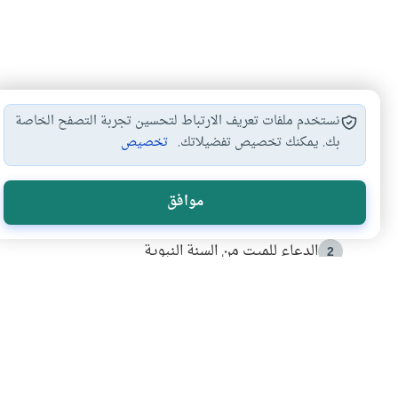
نستخدم ملفات تعريف الارتباط لتحسين تجربة التصفح الخاصة
بك. يمكنك تخصيص تفضيلاتك.
تخصيص
الأكثر قراءة
موافق
أدعية من السنة النبوية
1
الدعاء للميت من السنة النبوية
2
كيف ينفي النظم القرآني تحريف قصة أصحاب الفيل؟
3
شهادة للتاريخ.. المرواني يحكي قصة “إسلام أون لاين” مع
4
التربية الأسرية وبناء الاستقلال .. كيف ندعم أبناءنا د
5