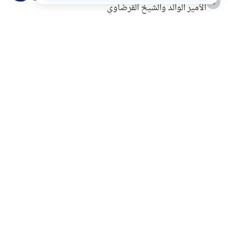
4
الأمير الوالد والشيخ القرضاوي
التربية الأسرية وبناء الاستقلال .. كيف ندعم أبناءنا دون
5
مصادرة حقهم في التجربة؟
خلافات زوجية في بيت النبوة
6
لَا إِلَهَ إِلَّا أَنْتَ سُبْحَانَكَ إِنِّي كُنْتُ مِنَ الظَّالِمِينَ
7
الهدي النبوي في التعامل مع حر الصيف
8
فضل الاستغفار
9
محاولة سرقة جابر بن حيان
10
اشترك في قائمتنا البريدية ليصلك كل جديد