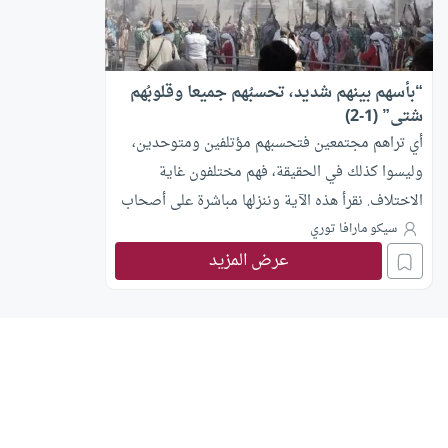
“بأسهم بينهم شديد، تحسبُهم جميعا وقلوبُهم
شتى” (1-2)
أي تراهم مجتمعين فتحسبهم مؤتلفين ومتوحدين،
وليسوا كذلك في الحقيقة، فهم مختلفون غاية
الاختلاف. نقرأ هذه الآية وننزلها مباشرة على أصحاب
الديانات الأخرى، ونرى أن بأسهم بينهم شديد بسبب
سيكو مارافا توري
عرض المزيد
العداوة والبغضاء الناتجة عن تفرّقهم. والآيةُ وفق
مصادر التفسير حكايةٌ عن حال المنافقين وأهل
الكتاب، أو المشركين وأهل الكتاب، أو اليهود
والنصارى، أو بين اليهود أنفسهم