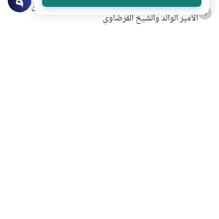
شهادة للتاريخ.. المرواني يحكي قصة “إسلام أون لاين” مع
4
الأمير الوالد والشيخ القرضاوي
التربية الأسرية وبناء الاستقلال .. كيف ندعم أبناءنا دون
5
مصادرة حقهم في التجربة؟
خلافات زوجية في بيت النبوة
6
لَا إِلَهَ إِلَّا أَنْتَ سُبْحَانَكَ إِنِّي كُنْتُ مِنَ الظَّالِمِينَ
7
الهدي النبوي في التعامل مع حر الصيف
8
فضل الاستغفار
9
محاولة سرقة جابر بن حيان
10
اشترك في قائمتنا البريدية ليصلك كل جديد