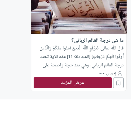
ما هي درجة العالم الرباني؟
قال الله تعالى: {يَرْفَعِ اللَّهُ الَّذِينَ آمَنُوا مِنْكُمْ وَالَّذِينَ
أُوتُوا الْعِلْمَ دَرَجاتٍ} [المجادلة: 11] هذه الآية تحدد
درجة العالم الرباني، وهي تعد حجة واضحة على
أهمية العلم وفضل طلبه، فقد أعطت أهل العلم درجة
إدريس أحمد
عرض المزيد
رفيعة، ومكانة منيفة، ونوهت إلى تفوق درجتهم على
مكانة الإيمان المجرد عند المقارنة، بل يفهم من سياق
الآية أن الدرجات التي