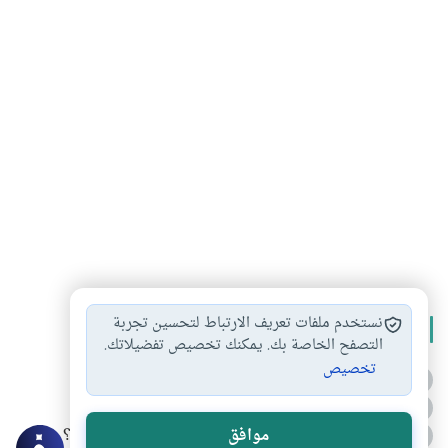
نستخدم ملفات تعريف الارتباط لتحسين تجربة
الأكثر قراءة
التصفح الخاصة بك. يمكنك تخصيص تفضيلاتك.
تخصيص
أدعية من السنة النبوية
1
الدعاء للميت من السنة النبوية
2
كيف ينفي النظم القرآني تحريف قصة أصحاب الفيل؟
موافق
3