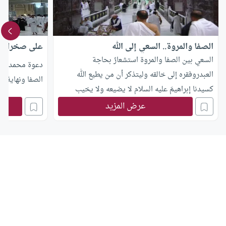
الصفا والمروة.. السعي إلى الله
على صخرات ال
السعي بين الصفا والمروة استشعارُ بحاجة
دعوة محمد صلى
العبدروفقره إلى خالقه وليتذكر أن من يطيع الله
الصفا ونهاية با
كسيدنا إبراهيمَ عليه السلام لا يضيعه ولا يخيب
دعاءه
عرض المزيد