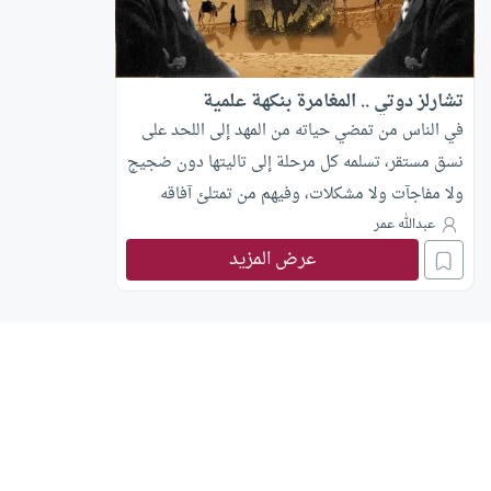
تشارلز دوتي .. المغامرة بنكهة علمية
في الناس من تمضي حياته من المهد إلى اللحد على
نسق مستقر، تسلمه كل مرحلة إلى تاليتها دون ضجيج
ولا مفاجآت ولا مشكلات، وفيهم من تمتلئ آفاقه
بالأعاصير، وتواجهه في طريقه “التحويلات”
عبدالله عمر
عرض المزيد
والمنعطفات المفاجئة، فتمضي حياته كفيلم دراميٍ
تتلاحق أحداثه فتحبس أنفاس المشاهدين.