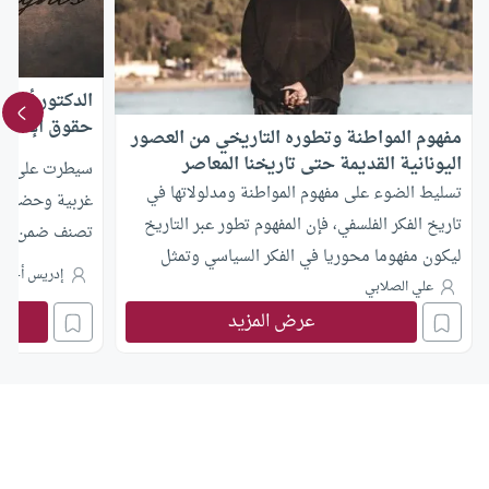
الدكتور أحمد 
حقوق الإنسا
مفهوم المواطنة وتطوره التاريخي من العصور
اليونانية القديمة حتى تاريخنا المعاصر
سيطرت على فكر
تسليط الضوء على مفهوم المواطنة ومدلولاتها في
غربية وحضاراته
تاريخ الفكر الفلسفي، فإن المفهوم تطور عبر التاريخ
تصنف ضمن التطو
ليكون مفهوما محوريا في الفكر السياسي وتمثل
في هذا الزمان. 
إدريس أحمد
المواطنة المساواة والمشاركة والحقوق والواجبات..
علي الصلابي
المرتكزات الثاب
عرض المزيد
الضابطة حتى ت
وتحقق إعمار ال
الريسوني لحركة