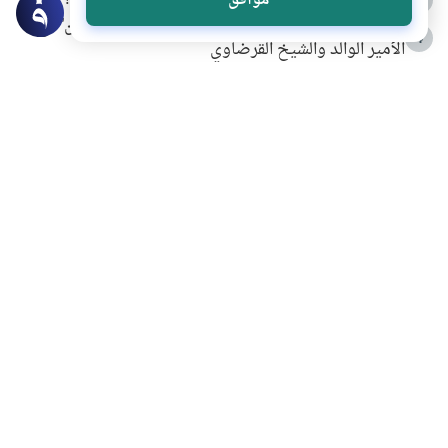
كيف ينفي النظم القرآني تحريف قصة أصحاب الفيل؟
موافق
شهادة للتاريخ.. المرواني يحكي قصة “إسلام أون لاين” مع
4
الأمير الوالد والشيخ القرضاوي
التربية الأسرية وبناء الاستقلال .. كيف ندعم أبناءنا دون
5
مصادرة حقهم في التجربة؟
خلافات زوجية في بيت النبوة
6
لَا إِلَهَ إِلَّا أَنْتَ سُبْحَانَكَ إِنِّي كُنْتُ مِنَ الظَّالِمِينَ
7
الهدي النبوي في التعامل مع حر الصيف
8
فضل الاستغفار
9
محاولة سرقة جابر بن حيان
10
اشترك في قائمتنا البريدية ليصلك كل جديد