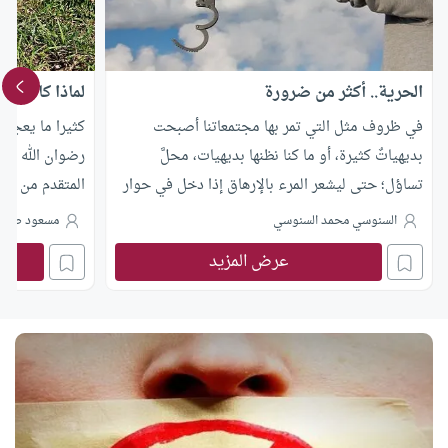
الحرية.. أكثر من ضرورة
لماذا كانت ال
في ظروف مثل التي تمر بها مجتمعاتنا أصبحت
كثيرا ما يعجب 
بديهياتٌ كثيرة، أو ما كنا نظنها بديهيات، محلَّ
رضوان الله علي
تساؤل؛ حتى ليشعر المرء بالإرهاق إذا دخل في حوار
المتقدم من عمر
مع غيره، بسبب غياب أرضية معقولة تصلح أن تكون
مقتل أمير الم
السنوسي محمد السنوسي
مسعود صبر
أساسًا لحوار بنّاء. ومن هذه البديهيات: أهمية الحرية
رضي الله عنه-،
عرض المزيد
وضرورتها؛ فهل حقًّا الحرية ضرورة للإنسان؟ وهل
الأمة كان هو ال
فعلاً غيابها يؤدي لكوارث؟ وما مكانتها