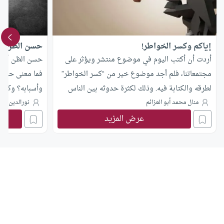
إياكم وكسر الخواطر!
حسن الظن .. 
أردت أن أكتب اليوم في موضوع منتشر ويؤثر على
حسن الظن أمر م
مجتمعاتنا، فلم أجد موضوع خير من “كسر الخواطر”
فما معنى حسن 
لطرقه والكتابة فيه. وذلك لكثرة حدوثه بين الناس
وأسبابه؟ وكي
وبشكل شبه يومي في حياتهم العادية لا سيما في
الظن؟
منال محمد أبو العزائم
نورالدين قلا
بلادنا الإسلامية، وهو يجلب الحزن للآخرين، إما بقول
عرض المزيد
أو فعل، أو حتى لغة الجسد وتعابير الوجه. وما منا من
أحد إلا