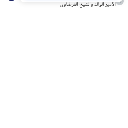
4
الأمير الوالد والشيخ القرضاوي
التربية الأسرية وبناء الاستقلال .. كيف ندعم أبناءنا دون
5
مصادرة حقهم في التجربة؟
خلافات زوجية في بيت النبوة
6
لَا إِلَهَ إِلَّا أَنْتَ سُبْحَانَكَ إِنِّي كُنْتُ مِنَ الظَّالِمِينَ
7
الهدي النبوي في التعامل مع حر الصيف
8
فضل الاستغفار
9
محاولة سرقة جابر بن حيان
10
اشترك في قائمتنا البريدية ليصلك كل جديد