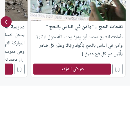
نفحات الحج .. “وأذن في الناس بالحج “
مدرسة الحج ا
يدخل المسلمون
نأملات الشيخ محمد أبو زهرة رحمه الله حول آية : {
المباركة التي اخ
وأذن في الناس بالحج یَأۡتُوك رِجَالا وعلَىٰ كل ضامر
وهي مدرسة الحج
یَأۡتِین من كل فج عمیق }
محمد الحمود
عرض المزيد