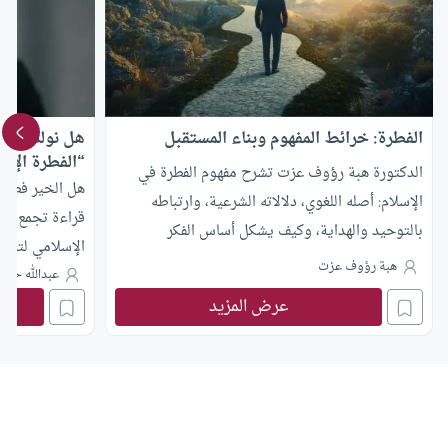
الفطرة: خرائط المفهوم وبناء المستقبل
هل نولد “خير
“الفطرة الإنس
الدكتورة هبة رؤوف عزت تشرح مفهوم الفطرة في
هل الخير فطرة أ
الإسلام: أصله اللغوي، دلالاته الشرعية، وارتباطه
قراءة تجمع هو
بالتوحيد والهداية، وكيف يشكل أساس الفكر
الإسلامي لتبيّن
الإسلامي ودوره في بناء المستقبل ..
هبة رؤوف عزت
والتطبع.
عبدالله حسين
عرض المزيد