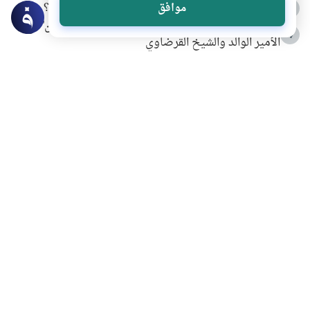
كيف ينفي النظم القرآني تحريف قصة أصحاب الفيل؟
موافق
3
شهادة للتاريخ.. المرواني يحكي قصة “إسلام أون لاين” مع
4
الأمير الوالد والشيخ القرضاوي
التربية الأسرية وبناء الاستقلال .. كيف ندعم أبناءنا دون
5
مصادرة حقهم في التجربة؟
خلافات زوجية في بيت النبوة
6
لَا إِلَهَ إِلَّا أَنْتَ سُبْحَانَكَ إِنِّي كُنْتُ مِنَ الظَّالِمِينَ
7
الهدي النبوي في التعامل مع حر الصيف
8
فضل الاستغفار
9
محاولة سرقة جابر بن حيان
10
اشترك في قائمتنا البريدية ليصلك كل جديد