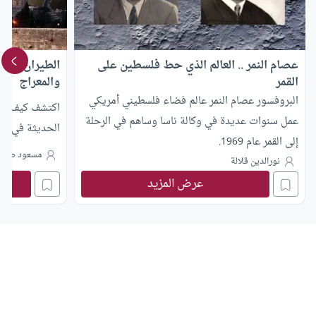
عصام النمر .. العالم الذي حط فلسطين على
الطيران والت
القمر
والمعراج
البروفسور عصام النمر عالم فضاء فلسطيني أمريكي
اكتشف كيف سبقت
عمل سنوات عديدة في وكالة ناسا وساهم في الرحلة
الحديثة في الط
إلى القمر عام 1969.
مسعود صبر
نورالدين قلالة
عرض المزيد