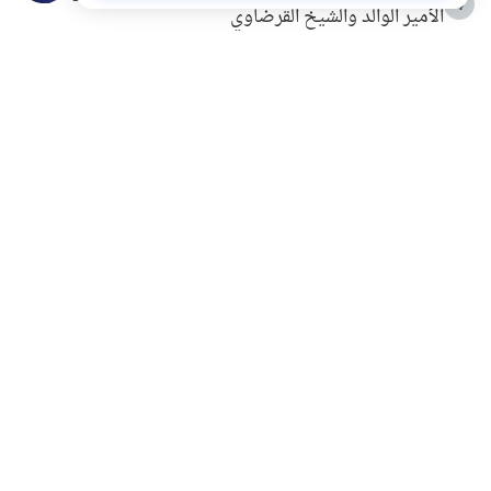
4
الأمير الوالد والشيخ القرضاوي
التربية الأسرية وبناء الاستقلال .. كيف ندعم أبناءنا دون
5
مصادرة حقهم في التجربة؟
خلافات زوجية في بيت النبوة
6
لَا إِلَهَ إِلَّا أَنْتَ سُبْحَانَكَ إِنِّي كُنْتُ مِنَ الظَّالِمِينَ
7
الهدي النبوي في التعامل مع حر الصيف
8
فضل الاستغفار
9
محاولة سرقة جابر بن حيان
10
اشترك في قائمتنا البريدية ليصلك كل جديد