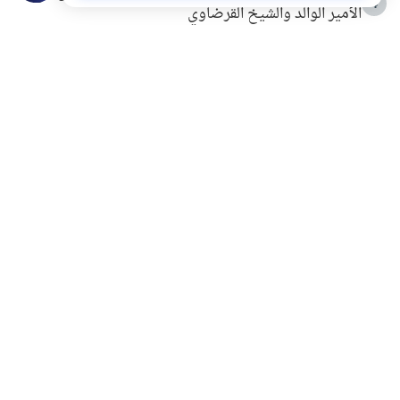
4
الأمير الوالد والشيخ القرضاوي
التربية الأسرية وبناء الاستقلال .. كيف ندعم أبناءنا دون
5
مصادرة حقهم في التجربة؟
خلافات زوجية في بيت النبوة
6
لَا إِلَهَ إِلَّا أَنْتَ سُبْحَانَكَ إِنِّي كُنْتُ مِنَ الظَّالِمِينَ
7
الهدي النبوي في التعامل مع حر الصيف
8
فضل الاستغفار
9
محاولة سرقة جابر بن حيان
10
اشترك في قائمتنا البريدية ليصلك كل جديد