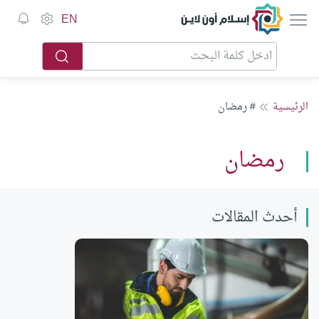
إسلام أون لاين
EN
الرئيسية
# رمضان
رمضان
أحدث المقالات