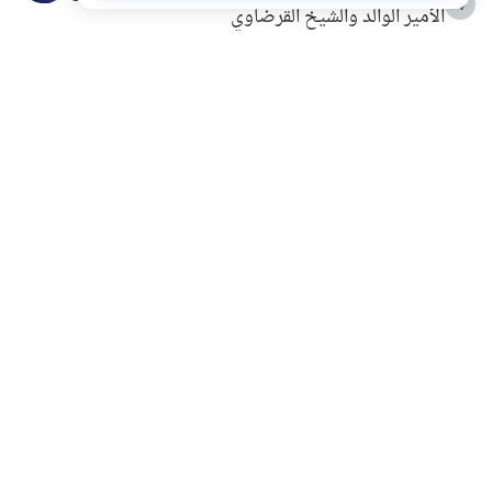
4
الأمير الوالد والشيخ القرضاوي
التربية الأسرية وبناء الاستقلال .. كيف ندعم أبناءنا دون
5
مصادرة حقهم في التجربة؟
خلافات زوجية في بيت النبوة
6
لَا إِلَهَ إِلَّا أَنْتَ سُبْحَانَكَ إِنِّي كُنْتُ مِنَ الظَّالِمِينَ
7
الهدي النبوي في التعامل مع حر الصيف
8
فضل الاستغفار
9
محاولة سرقة جابر بن حيان
10
اشترك في قائمتنا البريدية ليصلك كل جديد