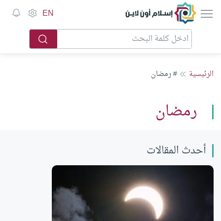
إسلام أون لاين
EN
الرئيسية
# رمضان
رمضان
أحدث المقالات