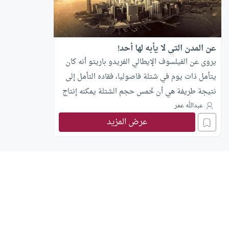
عن المدن التي لا يأبه لها أحد!
يروى عن الفيلسوف الإيطالي الفريدو باريتو أنه كان
يتأمل ذات يوم في شتلة فاصوليا، فقاده التأمل إلى
نتيجة طريفة هي أن خُمس حجم الشتلة يمكنه إنتاج
قرون الفاصوليا.. ثم أخذ باريتو يستصحب الحال إلى
عبدالله عمر
عرض المزيد
أماكن أخرى، فوجد الأمر مطرداً، إذ كثيراً ما تحظى
أقليةٌ من الأشخاص بحظ يفوق حظ الأكثرية الباقية:
فأربعة أخماس الأراضي في