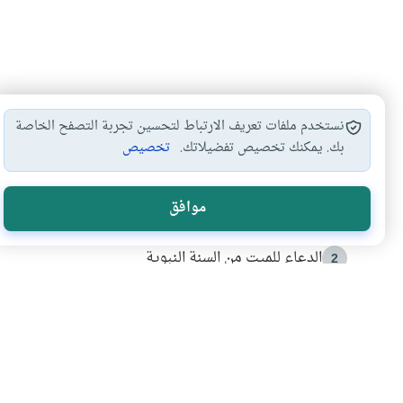
نستخدم ملفات تعريف الارتباط لتحسين تجربة التصفح الخاصة
بك. يمكنك تخصيص تفضيلاتك.
تخصيص
الأكثر قراءة
موافق
أدعية من السنة النبوية
1
الدعاء للميت من السنة النبوية
2
كيف ينفي النظم القرآني تحريف قصة أصحاب الفيل؟
3
شهادة للتاريخ.. المرواني يحكي قصة “إسلام أون لاين” مع
4
التربية الأسرية وبناء الاستقلال .. كيف ندعم أبناءنا د
5