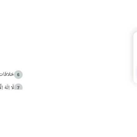
خلافات 
6
لَا إِلَهَ إ
7
الهدي ا
8
 الأمير الوالد والشيخ القرضاوي
فضل الا
9
ون مصادرة حقهم في التجربة؟
محاولة 
10