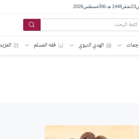
س
23
صَفَر
1448 هـ
-
06
أغسطس
2026
جمات
الهدي النبوي
فقه المسلم
المزيد