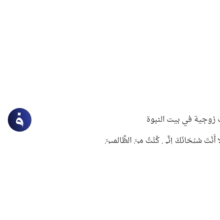
زوجية في بيت النبوة
ِلَّا أَنْتَ سُبْحَانَكَ إِنِّي كُنْتُ مِنَ الظَّالِمِينَ
لنبوي في التعامل مع حر الصيف
ستغفار
سرقة جابر بن حيان