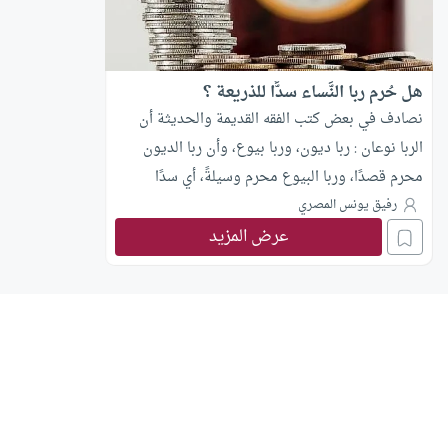
هل حُرم ربا النَّساء سدًّا للذريعة ؟
نصادف في بعض كتب الفقه القديمة والحديثة أن
الربا نوعان : ربا ديون، وربا بيوع، وأن ربا الديون
محرم قصدًا، وربا البيوع محرم وسيلةً، أي سدًا
للذريعة. يقول محمد أبو زهرة: الربا الأصلي المحرم
رفيق يونس المصري
عرض المزيد
لذاته هو ربا النسيئة الذي ذكره القرآن الكريم، ولم
يختلف فيه أحد من الصحابة ولا التابعين ولا الفقهاء
المجتهدين ولا غيرهم