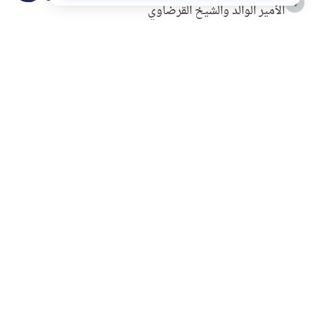
4
الأمير الوالد والشيخ القرضاوي
التربية الأسرية وبناء الاستقلال .. كيف ندعم أبناءنا دون
5
مصادرة حقهم في التجربة؟
خلافات زوجية في بيت النبوة
6
لَا إِلَهَ إِلَّا أَنْتَ سُبْحَانَكَ إِنِّي كُنْتُ مِنَ الظَّالِمِينَ
7
الهدي النبوي في التعامل مع حر الصيف
8
فضل الاستغفار
9
محاولة سرقة جابر بن حيان
10
اشترك في قائمتنا البريدية ليصلك كل جديد