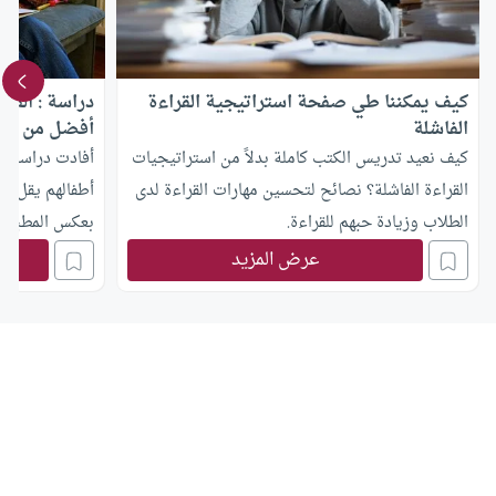
كيف يمكننا طي صفحة استراتيجية القراءة
دراسة : القر
الفاشلة
أفضل من الإل
كيف نعيد تدريس الكتب كاملة بدلاً من استراتيجيات
أفادت دراسة إل
القراءة الفاشلة؟ نصائح لتحسين مهارات القراءة لدى
أطفالهم يقل أثن
الطلاب وزيادة حبهم للقراءة.
بعكس المطبوعة
أن الآباء والأم
عرض المزيد
عن المحتوى ال
الإلكترونية. وق
فريق الدراسة: 
أفضل مع الكتب