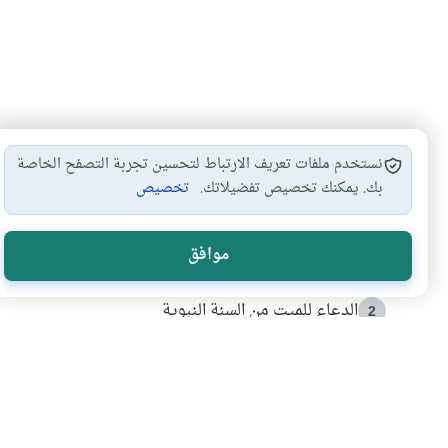
نستخدم ملفات تعريف الارتباط لتحسين تجربة التصفح الخاصة
بك. يمكنك تخصيص تفضيلاتك.
تخصيص
الأكثر قراءة
موافق
أدعية من السنة النبوية
1
الدعاء للميت من السنة النبوية
2
كيف ينفي النظم القرآني تحريف قصة أصحاب الفيل؟
3
شهادة للتاريخ.. المرواني يحكي قصة “إسلام أون لاين” مع
4
التربية الأسرية وبناء الاستقلال .. كيف ندعم أبناءنا د
5