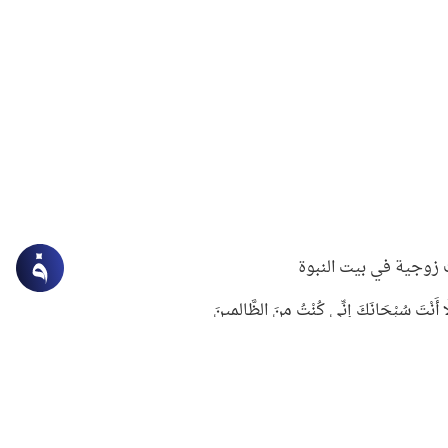
زوجية في بيت النبوة
ِلَّا أَنْتَ سُبْحَانَكَ إِنِّي كُنْتُ مِنَ الظَّالِمِينَ
لنبوي في التعامل مع حر الصيف
ستغفار
سرقة جابر بن حيان