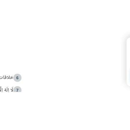
خلافات 
6
لَا إِلَهَ إ
7
الهدي ا
8
 الأمير الوالد والشيخ القرضاوي
فضل الا
9
ون مصادرة حقهم في التجربة؟
محاولة 
10