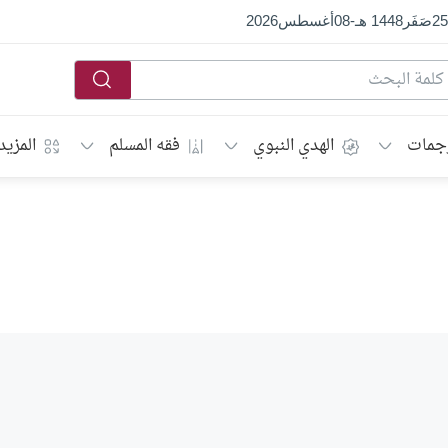
25
صَفَر
1448 هـ
-
08
أغسطس
2026
جمات
الهدي النبوي
فقه المسلم
المزيد