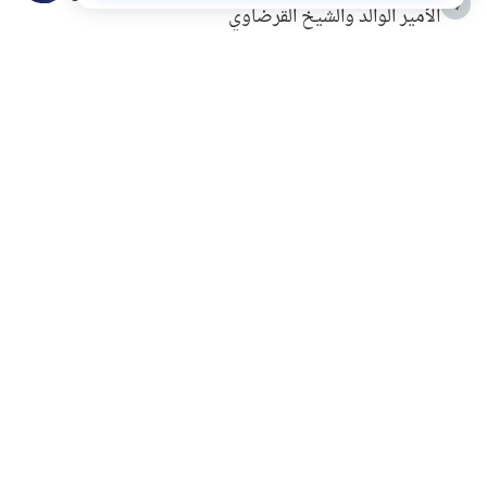
4
الأمير الوالد والشيخ القرضاوي
التربية الأسرية وبناء الاستقلال .. كيف ندعم أبناءنا دون
5
مصادرة حقهم في التجربة؟
خلافات زوجية في بيت النبوة
6
لَا إِلَهَ إِلَّا أَنْتَ سُبْحَانَكَ إِنِّي كُنْتُ مِنَ الظَّالِمِينَ
7
الهدي النبوي في التعامل مع حر الصيف
8
فضل الاستغفار
9
محاولة سرقة جابر بن حيان
10
اشترك في قائمتنا البريدية ليصلك كل جديد