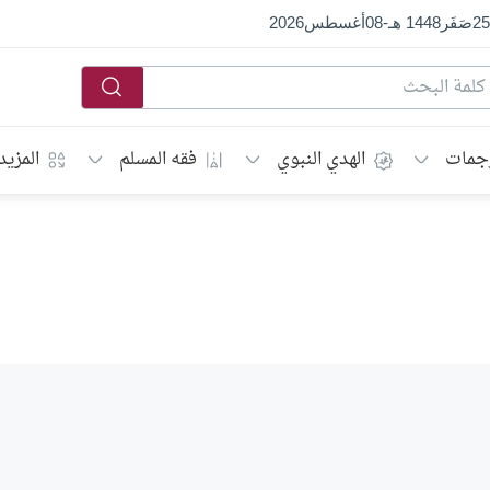
25
صَفَر
1448 هـ
-
08
أغسطس
2026
جمات
الهدي النبوي
فقه المسلم
المزيد