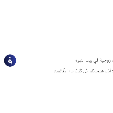
زوجية في بيت النبوة
ِلَّا أَنْتَ سُبْحَانَكَ إِنِّي كُنْتُ مِنَ الظَّالِمِينَ
لنبوي في التعامل مع حر الصيف
ستغفار
سرقة جابر بن حيان