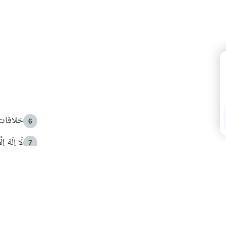
خلافات 
6
لَا إِلَهَ إ
7
الهدي ا
8
 الأمير الوالد والشيخ القرضاوي
فضل الا
9
ون مصادرة حقهم في التجربة؟
محاولة 
10