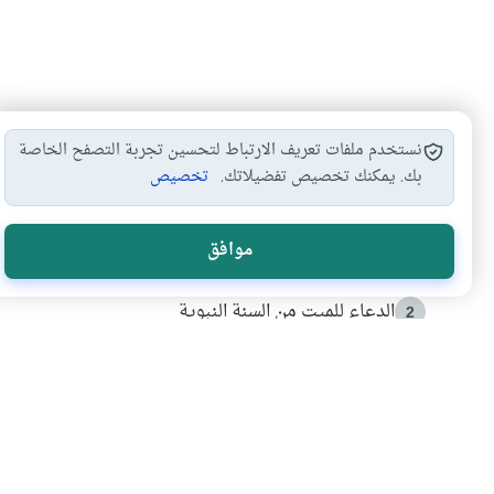
نستخدم ملفات تعريف الارتباط لتحسين تجربة التصفح الخاصة
بك. يمكنك تخصيص تفضيلاتك.
تخصيص
الأكثر قراءة
موافق
أدعية من السنة النبوية
1
الدعاء للميت من السنة النبوية
2
كيف ينفي النظم القرآني تحريف قصة أصحاب الفيل؟
3
شهادة للتاريخ.. المرواني يحكي قصة “إسلام أون لاين” مع
4
التربية الأسرية وبناء الاستقلال .. كيف ندعم أبناءنا د
5